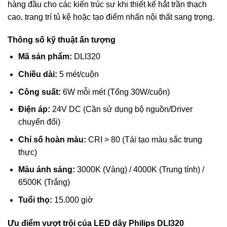
hàng đầu cho các kiến trúc sư khi thiết kế hắt trần thạch
cao, trang trí tủ kệ hoặc tạo điểm nhấn nội thất sang trọng.
Thông số kỹ thuật ấn tượng
Mã sản phẩm:
DLI320
Chiều dài:
5 mét/cuộn
Công suất:
6W mỗi mét (Tổng 30W/cuộn)
Điện áp:
24V DC (Cần sử dụng bộ nguồn/Driver
chuyển đổi)
Chỉ số hoàn màu:
CRI > 80 (Tái tạo màu sắc trung
thực)
Màu ánh sáng:
3000K (Vàng) / 4000K (Trung tính) /
6500K (Trắng)
Tuổi thọ:
15.000 giờ
Ưu điểm vượt trội của LED dây Philips DLI320