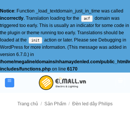
Notice
: Function _load_textdomain_just_in_time was called
incorrectly
. Translation loading for the
domain was
acf
triggered too early. This is usually an indicator for some code in
the plugin or theme running too early. Translations should be
loaded at the
action or later. Please see
Debugging in
init
WordPress
for more information. (This message was added in
version 6.7.0.) in
/home/megaline/domains/nhamaydenled.com/public_html/
includes/functions.php
on line
6170
Bỏ
qua
nội
dung
Trang chủ
/
Sản Phẩm
/
Đèn led dây Philips