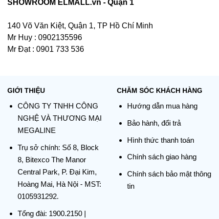
SHOWROOM ELMALL.vn - Quận 1
140 Võ Văn Kiệt, Quận 1, TP Hồ Chí Minh
Mr Huy : 0902135596
Mr Đạt : 0901 733 536
GIỚI THIỆU
CHĂM SÓC KHÁCH HÀNG
CÔNG TY TNHH CÔNG
Hướng dẫn mua hàng
NGHỆ VÀ THƯƠNG MẠI
Bảo hành, đổi trả
MEGALINE
Hình thức thanh toán
Trụ sở chính:
Số 8, Block
Chính sách giao hàng
8, Bitexco The Manor
Central Park, P. Đại Kim,
Chính sách bảo mật thông
Hoàng Mai, Hà Nội - MST:
tin
0105931292.
Tổng đài:
1900.2150
|