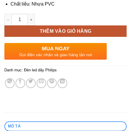
Chất liệu: Nhựa PVC
Số lượng
THÊM VÀO GIỎ HÀNG
MUA NGAY
Gọi điện xác nhận và giao hàng tận nơi
Danh mục:
Đèn led dây Philips
MÔ TẢ