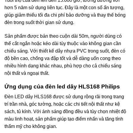
Tuổi thọ của đèn lên đến 15.000 giờ, tương đương với
hơn 5 năm sử dụng liên tục. Đây là một con số ấn tượng,
giúp giảm thiểu tối đa chi phí bảo dưỡng và thay thế bóng
đèn trong suốt thời gian sử dụng.
Sản phẩm được bán theo cuộn dài 50m, người dùng có
thể cắt ngắn hoặc kéo dài tùy thuộc vào không gian cần
chiếu sáng. Với thiết kế dây nhựa PVC trong suốt, đèn có
độ bền cao, chống va đập tốt và dễ dàng uốn cong theo
nhiều hình dạng khác nhau, phù hợp cho cả chiếu sáng
nội thất và ngoại thất.
Ứng dụng của đèn led dây HLS168 Philips
Đèn LED dây HLS168 được sử dụng rộng rãi trong trang
trí trần nhà, góc tường, hoặc các chi tiết nội thất như kệ
sách, tủ kính. Với ánh sáng đồng đều và tùy chọn nhiệt độ
màu linh hoạt, sản phẩm giúp tạo điểm nhấn và tăng tính
thẩm mỹ cho không gian.