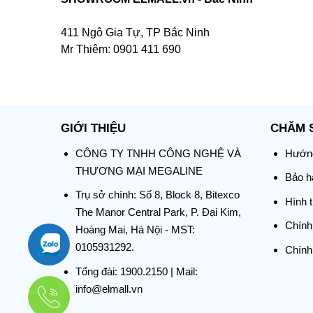
411 Ngô Gia Tự, TP Bắc Ninh
Mr Thiêm: 0901 411 690
GIỚI THIỆU
CHĂM 
CÔNG TY TNHH CÔNG NGHỆ VÀ
Hướng
THƯƠNG MẠI MEGALINE
Bảo hà
Trụ sở chính:
Số 8, Block 8, Bitexco
Hình 
The Manor Central Park, P. Đại Kim,
Chính
Hoàng Mai, Hà Nội - MST:
0105931292.
Chính
Tổng đài:
1900.2150
| Mail:
info@elmall.vn