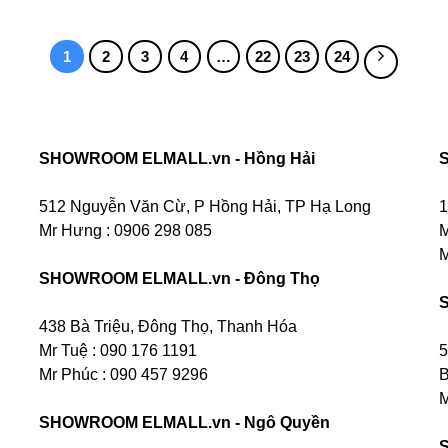
1
2
3
4
…
22
23
24
SHOWROOM ELMALL.vn - Hồng Hải
512 Nguyễn Văn Cừ, P Hồng Hải, TP Hạ Long
1
Mr Hưng :
0906 298 085
M
M
SHOWROOM ELMALL.vn - Đông Thọ
438 Bà Triệu, Đông Thọ, Thanh Hóa
Mr Tuệ : 090 176 1191
5
Mr Phúc : 090 457 9296
B
M
SHOWROOM ELMALL.vn - Ngô Quyền