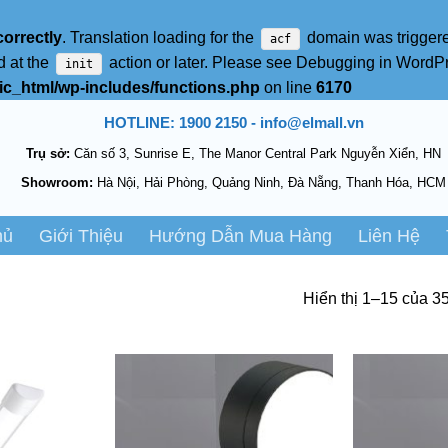
correctly
. Translation loading for the
domain was triggered
acf
d at the
action or later. Please see
Debugging in WordP
init
c_html/wp-includes/functions.php
on line
6170
HOTLINE: 1900 2150 - info@elmall.vn
Trụ sở:
Căn số 3, Sunrise E, The Manor Central Park Nguyễn Xiển, HN
Showroom:
Hà Nội, Hải Phòng, Quảng Ninh, Đà Nẵng, Thanh Hóa, HCM
hủ
Giới Thiệu
Hướng Dẫn Mua Hàng
Liên Hệ
Hiển thị 1–15 của 3