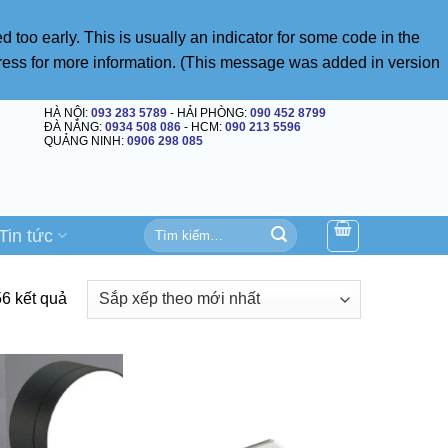
 too early. This is usually an indicator for some code in the
ress
for more information. (This message was added in version
HÀ NỘI:
093 283 5789
- HẢI PHÒNG:
090 452 8799
ĐÀ NẴNG:
0934 508 086
- HCM:
090 213 5596
QUẢNG NINH:
0906 298 085
Tìm
Tin tức
kiếm:
Đã
56 kết quả
sắp
xếp
theo
mới
nhất