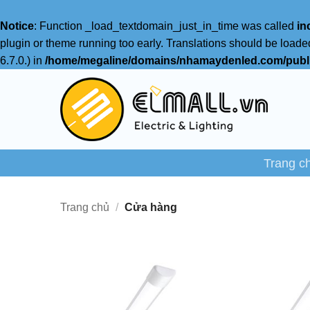
Notice
: Function _load_textdomain_just_in_time was called
in
plugin or theme running too early. Translations should be loade
6.7.0.) in
/home/megaline/domains/nhamaydenled.com/publi
Bỏ
qua
nội
dung
Trang c
Trang chủ
/
Cửa hàng