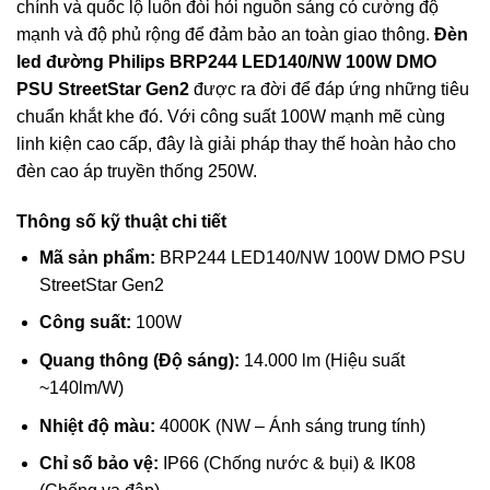
chính và quốc lộ luôn đòi hỏi nguồn sáng có cường độ
mạnh và độ phủ rộng để đảm bảo an toàn giao thông.
Đèn
led đường Philips
BRP244 LED140/NW 100W DMO
PSU StreetStar Gen2
được ra đời để đáp ứng những tiêu
chuẩn khắt khe đó. Với công suất 100W mạnh mẽ cùng
linh kiện cao cấp, đây là giải pháp thay thế hoàn hảo cho
đèn cao áp truyền thống 250W.
Thông số kỹ thuật chi tiết
Mã sản phẩm:
BRP244
LED140/NW 100W DMO PSU
StreetStar Gen2
Công suất:
100W
Quang thông (Độ sáng):
14.000 lm (Hiệu suất
~140lm/W)
Nhiệt độ màu:
4000K (NW – Ánh sáng trung tính)
Chỉ số bảo vệ:
IP66 (Chống nước & bụi) & IK08