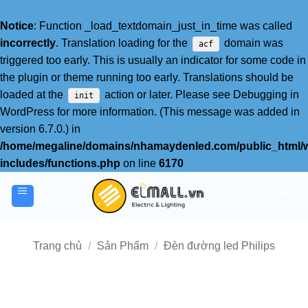
Notice
: Function _load_textdomain_just_in_time was called
incorrectly
. Translation loading for the
domain was
acf
triggered too early. This is usually an indicator for some code in
the plugin or theme running too early. Translations should be
loaded at the
action or later. Please see
Debugging in
init
WordPress
for more information. (This message was added in
version 6.7.0.) in
/home/megaline/domains/nhamaydenled.com/public_html/
includes/functions.php
on line
6170
Bỏ
qua
nội
dung
Trang chủ
/
Sản Phẩm
/
Đèn đường led Philips