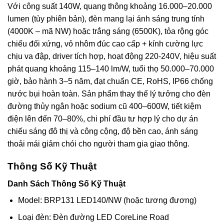
Với công suất 140W, quang thông khoảng 16.000–20.000
lumen (tùy phiên bản), đèn mang lại ánh sáng trung tính
(4000K – mã NW) hoặc trắng sáng (6500K), tỏa rộng góc
chiếu đối xứng, vỏ nhôm đúc cao cấp + kính cường lực
chịu va đập, driver tích hợp, hoạt động 220-240V, hiệu suất
phát quang khoảng 115–140 lm/W, tuổi thọ 50.000–70.000
giờ, bảo hành 3–5 năm, đạt chuẩn CE, RoHS, IP66 chống
nước bụi hoàn toàn. Sản phẩm thay thế lý tưởng cho đèn
đường thủy ngân hoặc sodium cũ 400–600W, tiết kiệm
điện lên đến 70–80%, chi phí đầu tư hợp lý cho dự án
chiếu sáng đô thị và công cộng, độ bền cao, ánh sáng
thoải mái giảm chói cho người tham gia giao thông.
Thông Số Kỹ Thuật
Danh Sách Thông Số Kỹ Thuật
Model: BRP131 LED140/NW (hoặc tương đương)
Loại đèn: Đèn đường LED CoreLine Road