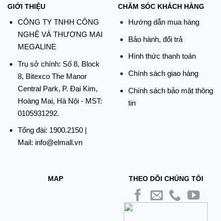
GIỚI THIỆU
CHĂM SÓC KHÁCH HÀNG
CÔNG TY TNHH CÔNG
Hướng dẫn mua hàng
NGHỆ VÀ THƯƠNG MẠI
Bảo hành, đổi trả
MEGALINE
Hình thức thanh toán
Trụ sở chính:
Số 8, Block
Chính sách giao hàng
8, Bitexco The Manor
Central Park, P. Đại Kim,
Chính sách bảo mật thông
Hoàng Mai, Hà Nội - MST:
tin
0105931292.
Tổng đài:
1900.2150
|
Mail: info@elmall.vn
MAP
THEO DÕI CHÚNG TÔI