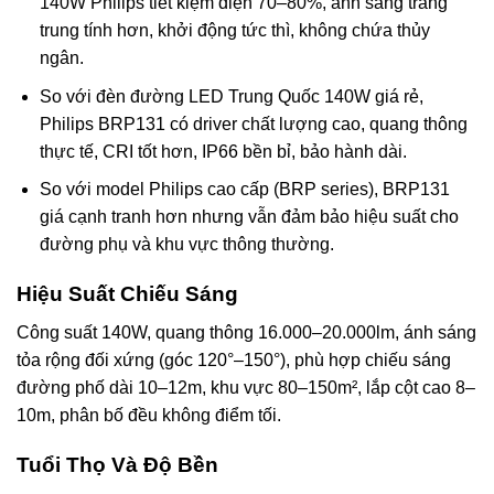
140W Philips tiết kiệm điện 70–80%, ánh sáng trắng
trung tính hơn, khởi động tức thì, không chứa thủy
ngân.
So với đèn đường LED Trung Quốc 140W giá rẻ,
Philips BRP131 có driver chất lượng cao, quang thông
thực tế, CRI tốt hơn, IP66 bền bỉ, bảo hành dài.
So với model Philips cao cấp (BRP series), BRP131
giá cạnh tranh hơn nhưng vẫn đảm bảo hiệu suất cho
đường phụ và khu vực thông thường.
Hiệu Suất Chiếu Sáng
Công suất 140W, quang thông 16.000–20.000lm, ánh sáng
tỏa rộng đối xứng (góc 120°–150°), phù hợp chiếu sáng
đường phố dài 10–12m, khu vực 80–150m², lắp cột cao 8–
10m, phân bố đều không điểm tối.
Tuổi Thọ Và Độ Bền