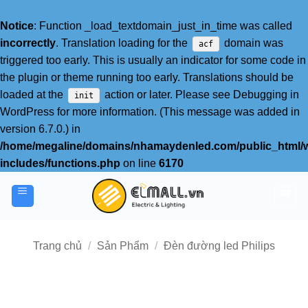
Notice
: Function _load_textdomain_just_in_time was called
incorrectly
. Translation loading for the
domain was
acf
triggered too early. This is usually an indicator for some code in
the plugin or theme running too early. Translations should be
loaded at the
action or later. Please see
Debugging in
init
WordPress
for more information. (This message was added in
version 6.7.0.) in
/home/megaline/domains/nhamaydenled.com/public_html/
includes/functions.php
on line
6170
Bỏ
qua
nội
dung
Trang chủ
/
Sản Phẩm
/
Đèn đường led Philips