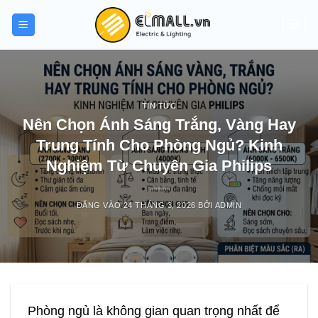
Bỏ
qua
nội
dung
TIN TỨC
Nên Chọn Ánh Sáng Trắng, Vàng Hay
Trung Tính Cho Phòng Ngủ? Kinh
Nghiệm Từ Chuyên Gia Philips
ĐĂNG VÀO
24 THÁNG 3, 2026
BỞI
ADMIN
Phòng ngủ là không gian quan trọng nhất để