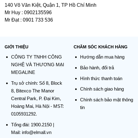
140 Võ Văn Kiệt, Quận 1, TP Hồ Chí Minh
Mr Huy : 0902135596
Mr Đạt : 0901 733 536
GIỚI THIỆU
CHĂM SÓC KHÁCH HÀNG
CÔNG TY TNHH CÔNG
Hướng dẫn mua hàng
NGHỆ VÀ THƯƠNG MẠI
Bảo hành, đổi trả
MEGALINE
Hình thức thanh toán
Trụ sở chính:
Số 8, Block
Chính sách giao hàng
8, Bitexco The Manor
Central Park, P. Đại Kim,
Chính sách bảo mật thông
Hoàng Mai, Hà Nội - MST:
tin
0105931292.
Tổng đài:
1900.2150
|
Mail: info@elmall.vn