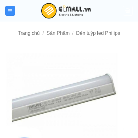
Bỏ
qua
nội
dung
Trang chủ
/
Sản Phẩm
/
Đèn tuýp led Philips