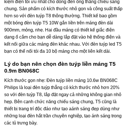
kiệm điện tối ưu nhất cho dòng đèn ống thẳng chiếu sáng
chung. Sản phẩm có kích thước nhỏ gọn và công suất thấp
hơn so với đèn tuýp T8 thông thường. Thiết kế bao gồm
một bóng đèn tuýp T5 10W gắn liền trên máng đèn dài
900mm, mỏng, nhẹ. Hai đầu máng có thiết kế giắc điện
dạng ổ cắm cho bạn dễ dàng lắp đặt vào hệ thống điện và
kết nối giữa các máng đèn khác nhau. Với đèn tuýp led T5
bạn có thể nối tói đa 10 bộ máng cho một liên kết dài.
Lý do bạn nên chọn đèn tuýp liền máng T5
0.9m BN068C
Kích thước gọn nhẹ: Đèn tuýp liền máng 10.6w BN068C
Philips là loại đèn tuýp thẳng có kích thước nhỏ hơn 20%
so với đèn tuýp T8, lắp đặt ngay cả những không gian nhỏ
hẹp. Bên cạnh chức năng chiếu sáng chung, T5 cũng là
thiết bị trang trí độc đáo như tạo aánh sáng đẹp dùng như
những loại đèn hắt trần chuyên nghiệp, tạo ánh sáng trong
các tủ trưng bày.