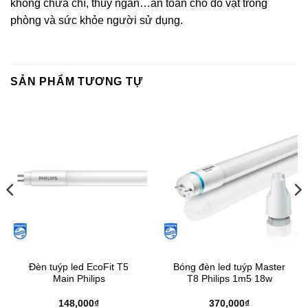
không chứa chì, thủy ngân…an toàn cho đồ vật trong
phòng và sức khỏe người sử dụng.
SẢN PHẨM TƯƠNG TỰ
Đèn tuýp led EcoFit T5
Bóng đèn led tuýp Master
Main Philips
T8 Philips 1m5 18w
148,000
₫
370,000
₫