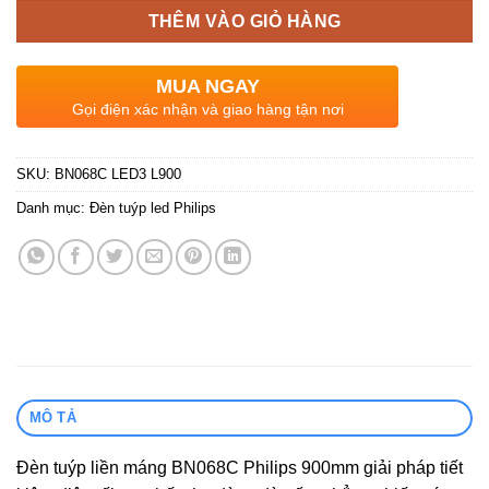
THÊM VÀO GIỎ HÀNG
MUA NGAY
Gọi điện xác nhận và giao hàng tận nơi
SKU:
BN068C LED3 L900
Danh mục:
Đèn tuýp led Philips
MÔ TẢ
Đèn tuýp liền máng BN068C Philips 900mm
giải pháp tiết