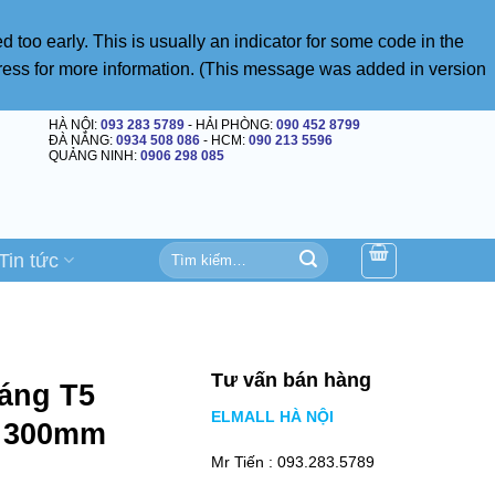
 too early. This is usually an indicator for some code in the
ress
for more information. (This message was added in version
HÀ NỘI:
093 283 5789
- HẢI PHÒNG:
090 452 8799
ĐÀ NẴNG:
0934 508 086
- HCM:
090 213 5596
QUẢNG NINH:
0906 298 085
Tìm
Tin tức
kiếm:
Tư vấn bán hàng
máng T5
ELMALL HÀ NỘI
s 300mm
Mr Tiến :
093.283.5789