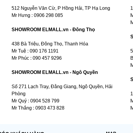
512 Nguyễn Văn Cừ, P Hồng Hải, TP Hạ Long
1
Mr Hưng :
0906 298 085
M
M
SHOWROOM ELMALL.vn - Đông Thọ
438 Bà Triệu, Đông Thọ, Thanh Hóa
Mr Tuệ : 090 176 1191
5
Mr Phúc : 090 457 9296
B
M
SHOWROOM ELMALL.vn - Ngô Quyền
Số 271 Lạch Tray, Đằng Giang, Ngô Quyền, Hải
Phòng
1
Mr Quý : 0904 528 799
M
Mr Thắng : 0903 473 828
M