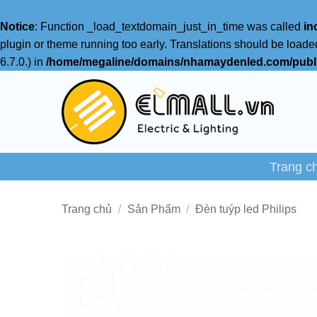
Notice
: Function _load_textdomain_just_in_time was called
in
plugin or theme running too early. Translations should be loade
6.7.0.) in
/home/megaline/domains/nhamaydenled.com/publi
Bỏ
qua
nội
dung
Trang c
Trang chủ
/
Sản Phẩm
/
Đèn tuýp led Philips