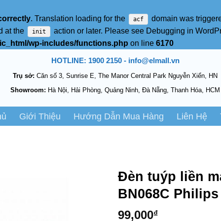
correctly
. Translation loading for the
domain was triggered
acf
d at the
action or later. Please see
Debugging in WordP
init
c_html/wp-includes/functions.php
on line
6170
HOTLINE: 1900 2150 - info@elmall.vn
Trụ sở:
Căn số 3, Sunrise E, The Manor Central Park Nguyễn Xiển, HN
Showroom:
Hà Nội, Hải Phòng, Quảng Ninh, Đà Nẵng, Thanh Hóa, HCM
hủ
Giới Thiệu
Hướng Dẫn Mua Hàng
Liên Hệ
Đèn tuýp liền 
BN068C Philip
99,000
₫