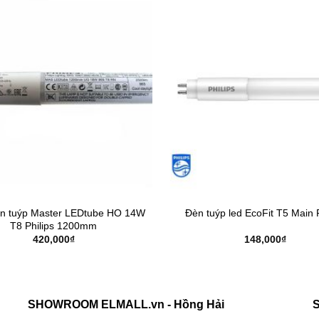
n tuýp Master LEDtube HO 14W
Đèn tuýp led EcoFit T5 Main P
T8 Philips 1200mm
420,000
₫
148,000
₫
SHOWROOM ELMALL.vn - Hồng Hải