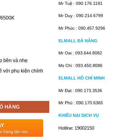
Mr Tuệ :
090.176.1191
Mr Duy :
090.214.6799
/6500K
Mr Phúc :
090.457.9296
ELMALL ĐÀ NẴNG
Mr Oai :
093.644.8082
p bền và nhẹ
Ms Chi :
093.450.8086
ế với phụ kiện chính
ELMALL HỒ CHÍ MINH
Mr Đạt :
090.173.3536
Mr Phú :
090.170.6365
IỎ HÀNG
KHIẾU NẠI DỊCH VỤ
AY
Hotline:
19002150
o hàng tận nơi