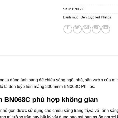
SKU:
BN068C
Danh mục:
Đèn tuýp led Philips
úng ta dùng ánh sáng để chiếu sáng ngồi nhà, sân vườn của mìn
 đó là đèn tuýp liền máng 300mmm BN068C Philips.
m BN068C phù hợp không gian
 gọn được sử dụng cho chiếu sáng trang trí,và với ánh sáng 
trang trí tường trần hay bất kỳ vật dụng nào mà bạn muốn người 