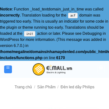
Notice
: Function _load_textdomain_just_in_time was called
incorrectly
. Translation loading for the
domain was
acf
triggered too early. This is usually an indicator for some code in
the plugin or theme running too early. Translations should be
loaded at the
action or later. Please see
Debugging in
init
WordPress
for more information. (This message was added in
version 6.7.0.) in
/home/megaline/domains/nhamaydenled.com/public_html/
includes/functions.php
on line
6170
Bỏ
qua
nội
dung
Trang chủ
/
Sản Phẩm
/
Đèn led dây Philips