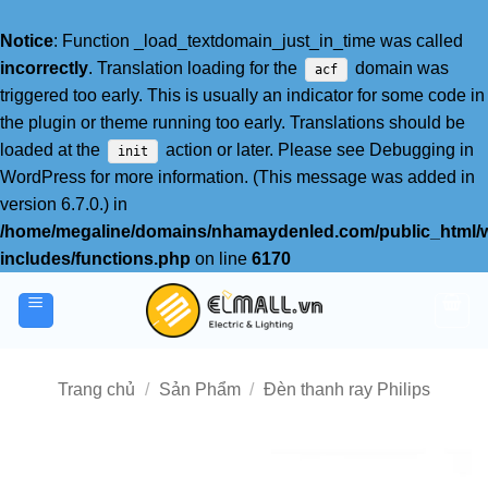
Notice
: Function _load_textdomain_just_in_time was called
incorrectly
. Translation loading for the
domain was
acf
triggered too early. This is usually an indicator for some code in
the plugin or theme running too early. Translations should be
loaded at the
action or later. Please see
Debugging in
init
WordPress
for more information. (This message was added in
version 6.7.0.) in
/home/megaline/domains/nhamaydenled.com/public_html/
includes/functions.php
on line
6170
Bỏ
qua
nội
dung
Trang chủ
/
Sản Phẩm
/
Đèn thanh ray Philips