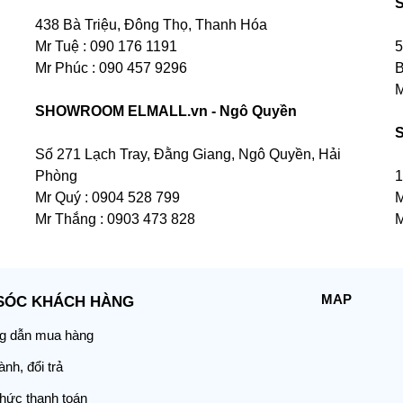
438 Bà Triệu, Đông Thọ, Thanh Hóa
Mr Tuệ : 090 176 1191
5
Mr Phúc : 090 457 9296
B
M
SHOWROOM ELMALL.vn - Ngô Quyền
Số 271 Lạch Tray, Đằng Giang, Ngô Quyền, Hải
Phòng
1
Mr Quý : 0904 528 799
M
Mr Thắng : 0903 473 828
M
MAP
SÓC KHÁCH HÀNG
 dẫn mua hàng
nh, đổi trả
thức thanh toán