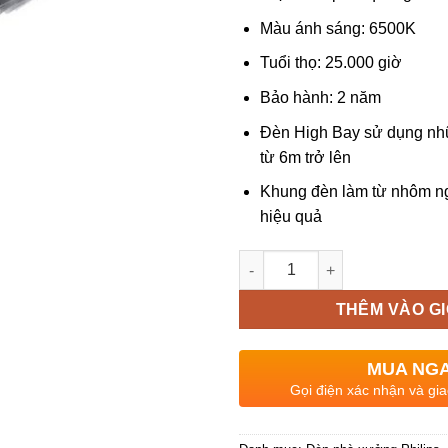
Màu ánh sáng: 6500K
Tuổi thọ: 25.000 giờ
Bảo hành: 2 năm
Đèn High Bay sử dụng nhữn
từ 6m trở lên
Khung đèn làm từ nhôm ng
hiệu quả
Số lượng
THÊM VÀO G
MUA NG
Gọi điện xác nhận và gia