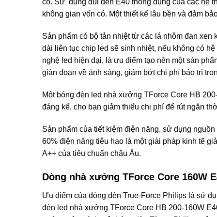
có. Sử dụng đui đèn E40 thông dụng của các hệ th
không gian vốn có. Một thiết kế lâu bền và đảm bả
Sản phẩm có bộ tản nhiệt từ các lá nhôm đan xen kẽ
dài liên tục chip led sẽ sinh nhiệt, nếu không có hệ
nghệ led hiện đại, là ưu điểm tạo nên một sản phẩm
gián đoạn về ánh sáng, giảm bớt chi phí bảo trì tro
Một bóng đèn led nhà xưởng TForce Core HB 200-16
đáng kể, cho bạn giảm thiểu chi phí để rút ngắn t
Sản phẩm của tiết kiệm điện năng, sử dụng nguồn
60% điện năng tiêu hao là một giải pháp kinh tế g
A++ của tiêu chuẩn châu Âu.
Dòng nhà xưởng TForce Core 160W E
Ưu điểm của dòng đèn True-Force Philips là sử dụn
đèn led nhà xưởng TForce Core HB 200-160W E40 