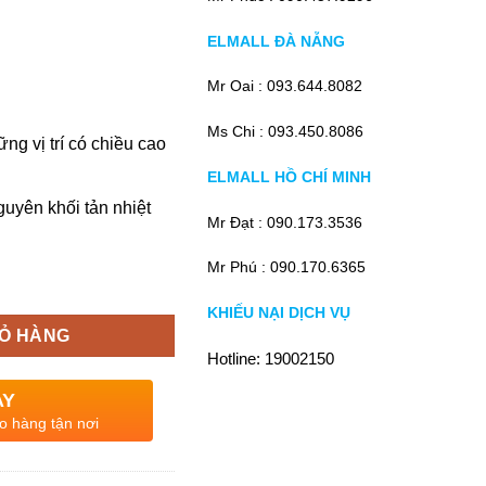
ELMALL ĐÀ NẴNG
Mr Oai :
093.644.8082
Ms Chi :
093.450.8086
g vị trí có chiều cao
ELMALL HỒ CHÍ MINH
uyên khối tản nhiệt
Mr Đạt :
090.173.3536
Mr Phú :
090.170.6365
KHIẾU NẠI DỊCH VỤ
IỎ HÀNG
Hotline:
19002150
AY
o hàng tận nơi