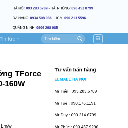
HÀ NỘI:
093 283 5789
- HẢI PHÒNG:
090 452 8799
ĐÀ NẴNG:
0934 508 086
- HCM:
090 213 5596
QUẢNG NINH:
0906 298 085
Tìm
Tin tức
kiếm:
Tư vấn bán hàng
ởng TForce
ELMALL HÀ NỘI
0-160W
Mr Tiến :
093.283.5789
Mr Tuệ :
090.176.1191
Mr Duy :
090.214.6799
0 Lm/w
Mr Phúc :
090.457.9296