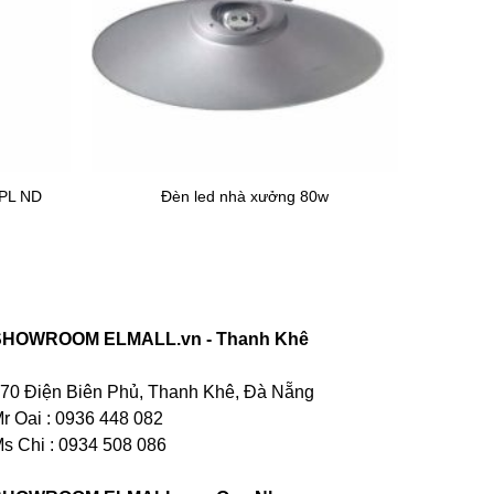
HPL ND
Đèn led nhà xưởng 80w
SHOWROOM ELMALL.vn - Thanh Khê
70 Điện Biên Phủ, Thanh Khê, Đà Nẵng
r Oai : 0936 448 082
s Chi : 0934 508 086