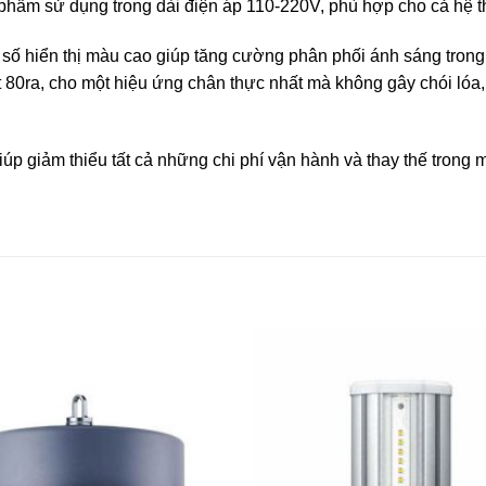
 phẩm sử dụng trong dài điện áp 110-220V, phù hợp cho cả hệ 
 số hiển thị màu cao giúp tăng cường phân phối ánh sáng trong 
t 80ra, cho một hiệu ứng chân thực nhất mà không gây chói lóa,
úp giảm thiểu tất cả những chi phí vận hành và thay thế trong mộ