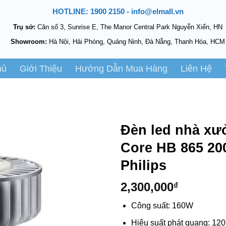
HOTLINE: 1900 2150 - info@elmall.vn
Trụ sở:
Căn số 3, Sunrise E, The Manor Central Park Nguyễn Xiển, HN
Showroom:
Hà Nội, Hải Phòng, Quảng Ninh, Đà Nẵng, Thanh Hóa, HCM
hủ
Giới Thiệu
Hướng Dẫn Mua Hàng
Liên Hệ
Đèn led nhà xư
Core HB 865 20
Philips
2,300,000
₫
Công suất: 160W
Hiệu suất phát quang: 12