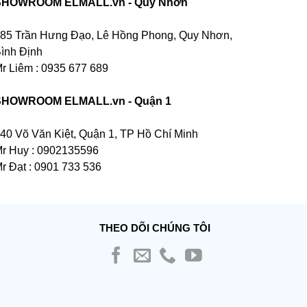
SHOWROOM ELMALL.vn - Quy Nhơn
85 Trần Hưng Đạo, Lê Hồng Phong, Quy Nhơn,
ình Định
r Liêm : 0935 677 689
SHOWROOM ELMALL.vn - Quận 1
40 Võ Văn Kiệt, Quận 1, TP Hồ Chí Minh
r Huy : 0902135596
r Đạt : 0901 733 536
THEO DÕI CHÚNG TÔI