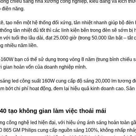
ống chiếu sáng nhà xưởng công nghiệp, kiểu dáng và kich thư
o điện năng.
, tạo nên một hệ thống đối xứng, tản nhiệt nhanh giúp bộ đèn h
 thống tản nhiệt đủ tốt thì các linh kiện bên trong đèn sẽ sớm bị
 với tuổi thọ lâu dài, đạt 25.000 giờ (trong 50.000 lần bật – t
ng nhiều năm liền.
0W bạn có thể sử dụng trong vòng 8 năm (trung bình chiếu sáng
hời gian hoàn vốn của doanh nghiệp mình.
 sáng led công suất 160W cung cấp độ sáng 20,000 lm tương đ
iảm bớt chi phí hoạt động, đem lại hiệu quả kinh doanh cao. S
40 tạo không gian làm việc thoải mái
g công nghệ led hiện đại, với hiệu ứng ánh sáng hoàn toàn gần 
865 GM Philips cung cấp nguồn sáng 100%, không nhấp nháy.