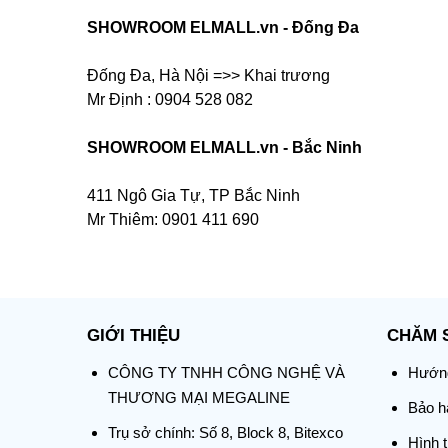
SHOWROOM ELMALL.vn - Đống Đa
Đống Đa, Hà Nội =>> Khai trương
Mr Định : 0904 528 082
SHOWROOM ELMALL.vn - Bắc Ninh
411 Ngô Gia Tự, TP Bắc Ninh
Mr Thiêm: 0901 411 690
GIỚI THIỆU
CHĂM 
CÔNG TY TNHH CÔNG NGHỆ VÀ
Hướng
THƯƠNG MẠI MEGALINE
Bảo hà
Trụ sở chính:
Số 8, Block 8, Bitexco
Hình 