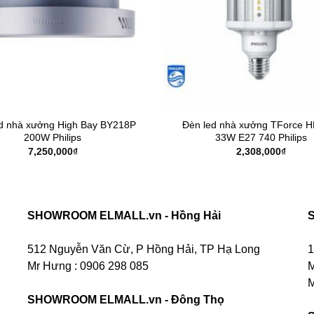
d nhà xưởng High Bay BY218P
Đèn led nhà xưởng TForce 
200W Philips
33W E27 740 Philips
7,250,000
₫
2,308,000
₫
SHOWROOM ELMALL.vn - Hồng Hải
512 Nguyễn Văn Cừ, P Hồng Hải, TP Hạ Long
1
Mr Hưng :
0906 298 085
M
M
SHOWROOM ELMALL.vn - Đông Thọ