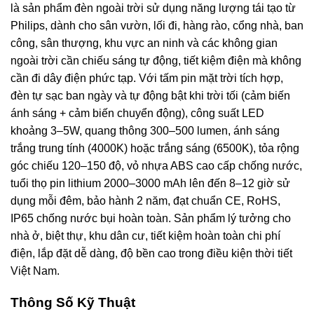
là sản phẩm đèn ngoài trời sử dụng năng lượng tái tạo từ
Philips, dành cho sân vườn, lối đi, hàng rào, cổng nhà, ban
công, sân thượng, khu vực an ninh và các không gian
ngoài trời cần chiếu sáng tự động, tiết kiệm điện mà không
cần đi dây điện phức tạp. Với tấm pin mặt trời tích hợp,
đèn tự sạc ban ngày và tự động bật khi trời tối (cảm biến
ánh sáng + cảm biến chuyển động), công suất LED
khoảng 3–5W, quang thông 300–500 lumen, ánh sáng
trắng trung tính (4000K) hoặc trắng sáng (6500K), tỏa rộng
góc chiếu 120–150 độ, vỏ nhựa ABS cao cấp chống nước,
tuổi thọ pin lithium 2000–3000 mAh lên đến 8–12 giờ sử
dụng mỗi đêm, bảo hành 2 năm, đạt chuẩn CE, RoHS,
IP65 chống nước bụi hoàn toàn. Sản phẩm lý tưởng cho
nhà ở, biệt thự, khu dân cư, tiết kiệm hoàn toàn chi phí
điện, lắp đặt dễ dàng, độ bền cao trong điều kiện thời tiết
Việt Nam.
Thông Số Kỹ Thuật