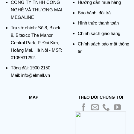
CÔNG TY TNHH CÔNG
Hướng dẫn mua hàng
NGHỆ VÀ THƯƠNG MẠI
Bảo hành, đổi trả
MEGALINE
Hình thức thanh toán
Trụ sở chính:
Số 8, Block
Chính sách giao hàng
8, Bitexco The Manor
Central Park, P. Đại Kim,
Chính sách bảo mật thông
Hoàng Mai, Hà Nội - MST:
tin
0105931292.
Tổng đài:
1900.2150
|
Mail: info@elmall.vn
MAP
THEO DÕI CHÚNG TÔI