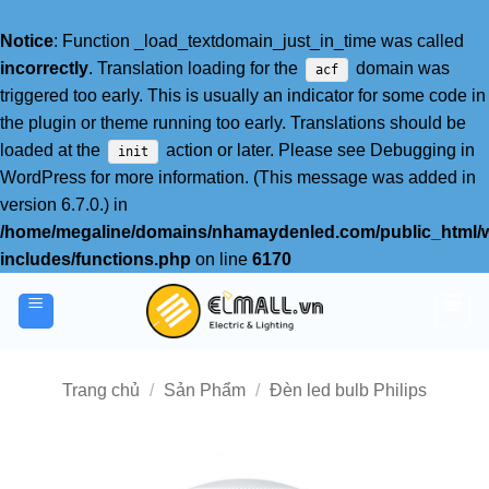
Notice
: Function _load_textdomain_just_in_time was called
incorrectly
. Translation loading for the
domain was
acf
triggered too early. This is usually an indicator for some code in
the plugin or theme running too early. Translations should be
loaded at the
action or later. Please see
Debugging in
init
WordPress
for more information. (This message was added in
version 6.7.0.) in
/home/megaline/domains/nhamaydenled.com/public_html/
includes/functions.php
on line
6170
Bỏ
qua
nội
dung
Trang chủ
/
Sản Phẩm
/
Đèn led bulb Philips