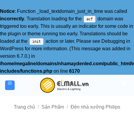
Notice
: Function _load_textdomain_just_in_time was called
incorrectly
. Translation loading for the
domain was
acf
triggered too early. This is usually an indicator for some code in
the plugin or theme running too early. Translations should be
loaded at the
action or later. Please see
Debugging in
init
WordPress
for more information. (This message was added in
version 6.7.0.) in
/home/megaline/domains/nhamaydenled.com/public_html/
includes/functions.php
on line
6170
Bỏ
qua
nội
dung
Trang chủ
/
Sản Phẩm
/
Đèn nhà xưởng Philips