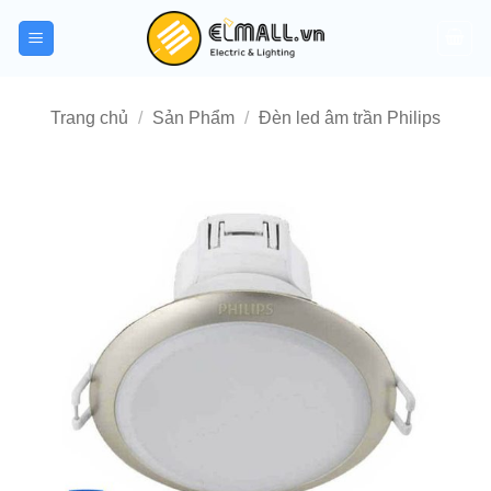
Bỏ
qua
nội
dung
Trang chủ
/
Sản Phẩm
/
Đèn led âm trần Philips