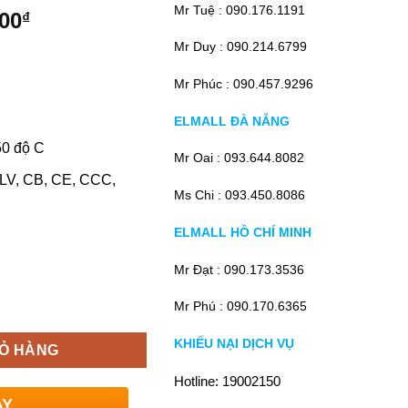
Mr Tuệ :
090.176.1191
Giá
000
₫
hiện
Mr Duy :
090.214.6799
tại
00₫.
là:
Mr Phúc :
090.457.9296
1,400,000₫.
ELMALL ĐÀ NẴNG
50 độ C
Mr Oai :
093.644.8082
ELV, CB, CE, CCC,
Ms Chi :
093.450.8086
ELMALL HỒ CHÍ MINH
Mr Đạt :
090.173.3536
Mr Phú :
090.170.6365
KHIẾU NẠI DỊCH VỤ
IỎ HÀNG
Hotline:
19002150
AY