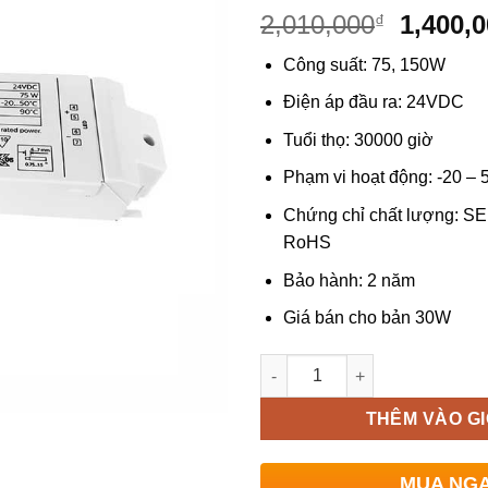
Giá
2,010,000
1,400,
₫
gốc
Công suất: 75, 150W
là:
2,010,0
Điện áp đầu ra: 24VDC
Tuổi thọ: 30000 giờ
Phạm vi hoạt động: -20 – 
Chứng chỉ chất lượng: S
RoHS
Bảo hành: 2 năm
Giá bán cho bản 30W
Số lượng
THÊM VÀO G
MUA NG