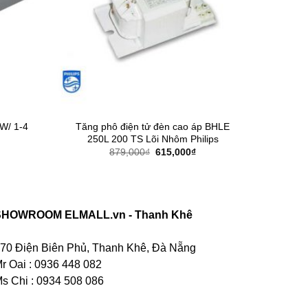
6W/ 1-4
Tăng phô điện tử đèn cao áp BHLE
250L 200 TS Lõi Nhôm Philips
Giá
Giá
879,000
₫
615,000
₫
gốc
hiện
là:
tại
879,000₫.
là:
615,000₫.
SHOWROOM ELMALL.vn - Thanh Khê
70 Điện Biên Phủ, Thanh Khê, Đà Nẵng
r Oai : 0936 448 082
s Chi : 0934 508 086