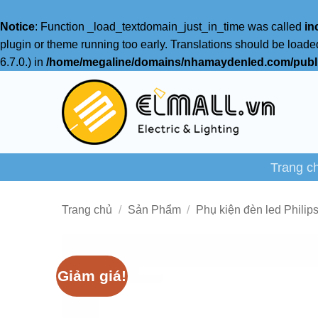
Notice
: Function _load_textdomain_just_in_time was called
in
plugin or theme running too early. Translations should be loade
6.7.0.) in
/home/megaline/domains/nhamaydenled.com/publi
Bỏ
qua
nội
dung
Trang c
Trang chủ
/
Sản Phẩm
/
Phụ kiện đèn led Philip
Giảm giá!