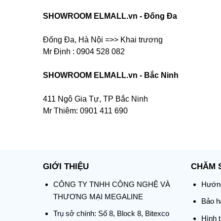
SHOWROOM ELMALL.vn - Đống Đa
Đống Đa, Hà Nội =>> Khai trương
Mr Định : 0904 528 082
SHOWROOM ELMALL.vn - Bắc Ninh
411 Ngô Gia Tự, TP Bắc Ninh
Mr Thiêm: 0901 411 690
GIỚI THIỆU
CHĂM 
CÔNG TY TNHH CÔNG NGHỆ VÀ
Hướng
THƯƠNG MẠI MEGALINE
Bảo hà
Trụ sở chính:
Số 8, Block 8, Bitexco
Hình 