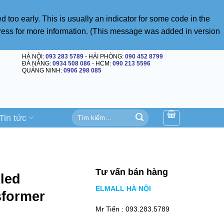
 too early. This is usually an indicator for some code in the
ress
for more information. (This message was added in version
HÀ NỘI:
093 283 5789
- HẢI PHÒNG:
090 452 8799
ĐÀ NẴNG:
0934 508 086
- HCM:
090 213 5596
QUẢNG NINH:
0906 298 085
Tìm
Tin tức
kiếm:
Tư vấn bán hàng
 led
ELMALL HÀ NỘI
sformer
Mr Tiến :
093.283.5789