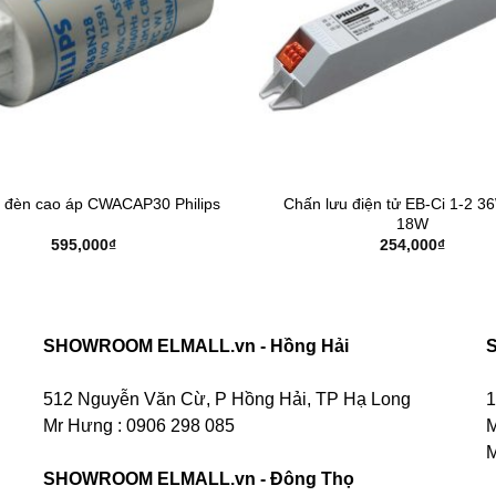
n đèn cao áp CWACAP30 Philips
Chấn lưu điện tử EB-Ci 1-2 3
18W
595,000
₫
254,000
₫
SHOWROOM ELMALL.vn - Hồng Hải
512 Nguyễn Văn Cừ, P Hồng Hải, TP Hạ Long
1
Mr Hưng :
0906 298 085
M
M
SHOWROOM ELMALL.vn - Đông Thọ