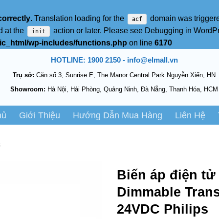
correctly
. Translation loading for the
domain was triggered
acf
d at the
action or later. Please see
Debugging in WordP
init
c_html/wp-includes/functions.php
on line
6170
HOTLINE: 1900 2150 - info@elmall.vn
Trụ sở:
Căn số 3, Sunrise E, The Manor Central Park Nguyễn Xiển, HN
Showroom:
Hà Nội, Hải Phòng, Quảng Ninh, Đà Nẵng, Thanh Hóa, HCM
hủ
Giới Thiệu
Hướng Dẫn Mua Hàng
Liên Hệ
s
Biến áp điện tử
Dimmable Tran
24VDC Philips