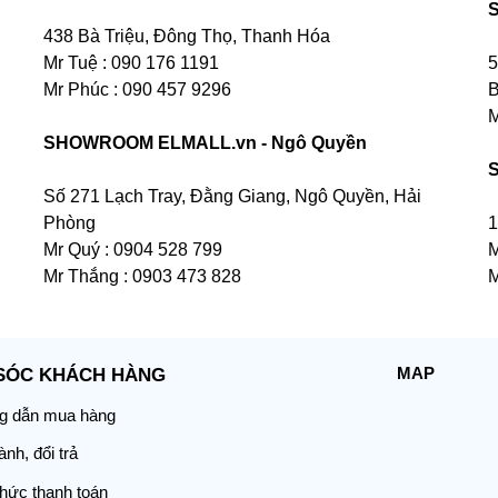
438 Bà Triệu, Đông Thọ, Thanh Hóa
Mr Tuệ : 090 176 1191
5
Mr Phúc : 090 457 9296
B
M
SHOWROOM ELMALL.vn - Ngô Quyền
Số 271 Lạch Tray, Đằng Giang, Ngô Quyền, Hải
Phòng
1
Mr Quý : 0904 528 799
M
Mr Thắng : 0903 473 828
M
MAP
SÓC KHÁCH HÀNG
 dẫn mua hàng
nh, đổi trả
thức thanh toán